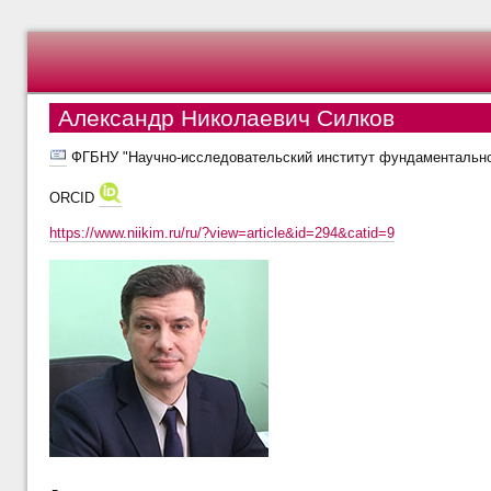
Александр Николаевич Силков
ФГБНУ "Научно-исследовательский институт фундаментальной 
ORCID
https://www.niikim.ru/ru/?view=article&id=294&catid=9